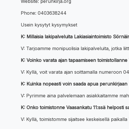
Website: perunkirja.org
Phone: 0403638244
Usein kysytyt kysymykset
K: Millaisia lakipalveluita Lakiasiaintoimisto Sörn
V: Tarjoamme monipuolisia lakipalveluita, jotka liitt
K: Voinko varata ajan tapaamiseen toimistollanne
V: Kyllä, voit varata ajan soittamalla numeroon 0
K: Kuinka nopeasti voin saada apua perunkirjaan li
V: Pyrimme aina palvelemaan asiakkaitamme mahdoll
K: Onko toimistonne Vaasankatu 11:ssä helposti s
V: Kyllä, toimistomme sijaitsee keskeisellä paikall