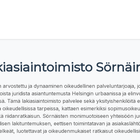
iasiaintoimisto Sörnä
 arvostettu ja dynaaminen oikeudellinen palveluntarjoaja, j
ista juridista asiantuntemusta Helsingin urbaanissa ja elin
ä. Tämä lakiasiaintoimisto palvelee sekä yksityishenkilöitä et
 oikeudellisissa tarpeissa, kattaen esimerkiksi sopimusoike
kä riidanratkaisun. Sörnäisten monimuotoiseen yhteisöön ju
lisen lakituntemuksen, eettisen toimintatavan ja asiakasläht
lkeät, luotettavat ja oikeudenmukaiset ratkaisut oikeudellisii