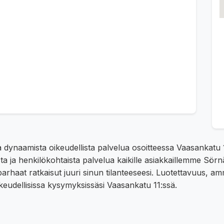
a dynaamista oikeudellista palvelua osoitteessa Vaasankatu
a ja henkilökohtaista palvelua kaikille asiakkaillemme Sörnä
parhaat ratkaisut juuri sinun tilanteeseesi. Luotettavuus, am
eudellisissa kysymyksissäsi Vaasankatu 11:ssä.