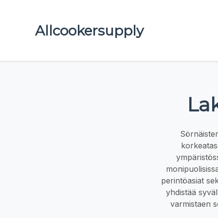
Allcookersupply
Lak
Sörnäisten
korkeataso
ympäristöss
monipuolisissa
perintöasiat se
yhdistää syväl
varmistaen se