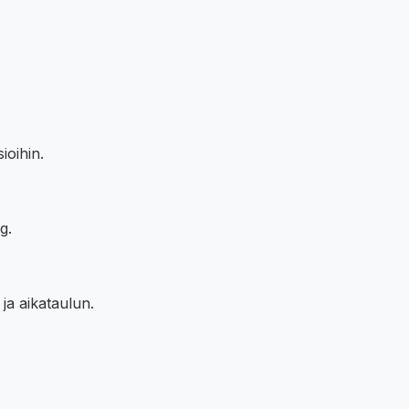
ioihin.
g.
ja aikataulun.