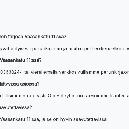
äinen tarjoaa Vaasankatu 11:ssä?
yvät erityisesti perunkirjoihin ja muihin perheoikeudellisiin as
 Vaasankatu 11:ssä?
403638244 tai vierailemalla verkkosivuillamme perunkirja.or
ittyvissä asioissa?
isimman nopeasti. Ota yhteyttä, niin arvioimme tilanteesi 
aavutettavissa?
a Vaasankatu 11:ssä, ja se on hyvin saavutettavissa.