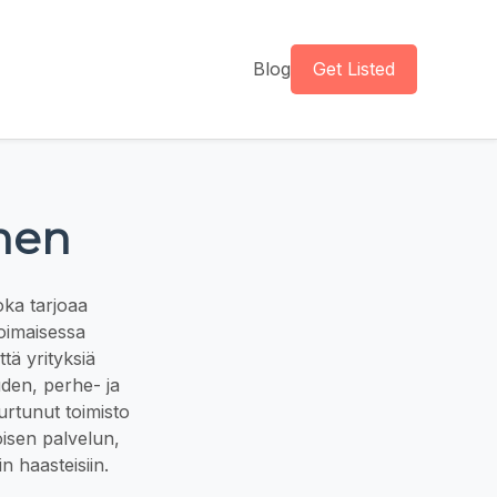
Blog
Get Listed
inen
oka tarjoaa
voimaisessa
tä yrityksiä
uden, perhe- ja
urtunut toimisto
öisen palvelun,
n haasteisiin.